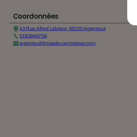
Coordonnées
43 Rue Alfred Labriere, 95100 Argenteuil
0183846759
argenteuil@maelis-centrelaser.com