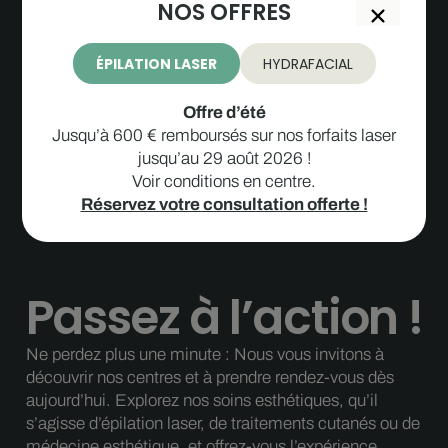
NOS OFFRES
ÉPILATION LASER
HYDRAFACIAL
Offre d’été
Jusqu’à 600 € remboursés sur nos forfaits laser
jusqu’au 29 août 2026 !
Voir conditions en centre.
Réservez votre consultation offerte !
Passez à l’action !
Ne perdez plus une minute : Nous vous invitons à
découvrir nos centres et à prendre rendez-vous dès
aujourd’hui. Explorez nos soins esthétiques, qu’il
s’agisse d’épilation laser, de traitements cutanés ou de
médecine esthétique, et offrez-vous l’expérience