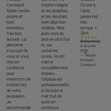
Combault.
maillot intégral
On est à
Super centre
et les aisselles,
l’aise,
propre et
et les résultats
personnel
bien
sont déjà bien
très
entretenu.
visibles. Mes
sympa. »
Très bon
poils sont de
5/5
accueil. La
plus en plus fins
Anonymous
,
personne
et, sur
le 10 juillet
s’occupe de
certaines
2026
—
Maelis
vous et vous
zones, ils ont
Pontault-
met en
même
Combault
confiance
complètement
pour
disparu.
maximum de
L’équipe est
confort lors
professionnelle,
de votre
à l’écoute et
prestation.
met tout de
Je
suite en
recommande
confiance.