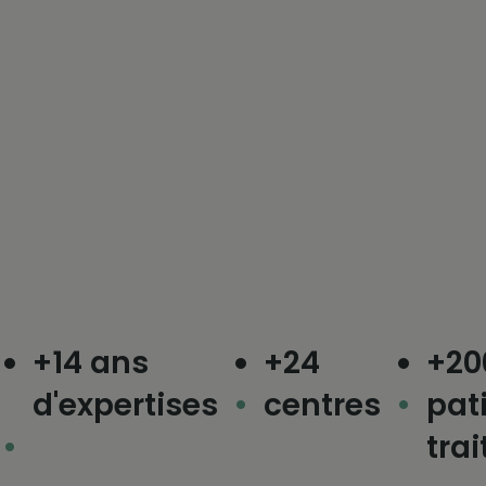
+14 ans
+24
+200 
d'expertises
centres
patien
traités