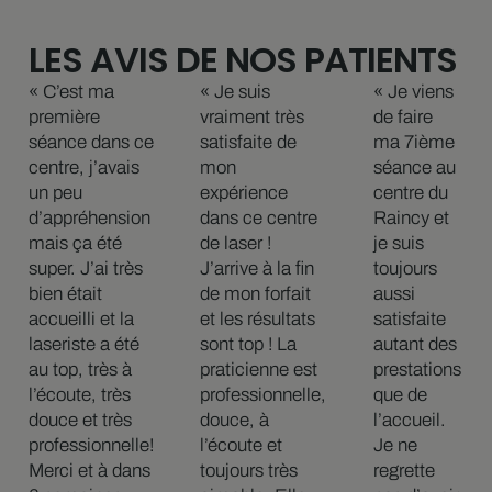
LES AVIS DE NOS PATIENTS
« C’est ma
« Je suis
« Je viens
première
vraiment très
de faire
séance dans ce
satisfaite de
ma 7ième
centre, j’avais
mon
séance au
un peu
expérience
centre du
d’appréhension
dans ce centre
Raincy et
mais ça été
de laser !
je suis
super. J’ai très
J’arrive à la fin
toujours
bien était
de mon forfait
aussi
accueilli et la
et les résultats
satisfaite
laseriste a été
sont top ! La
autant des
au top, très à
praticienne est
prestations
l’écoute, très
professionnelle,
que de
douce et très
douce, à
l’accueil.
professionnelle!
l’écoute et
Je ne
Merci et à dans
toujours très
regrette