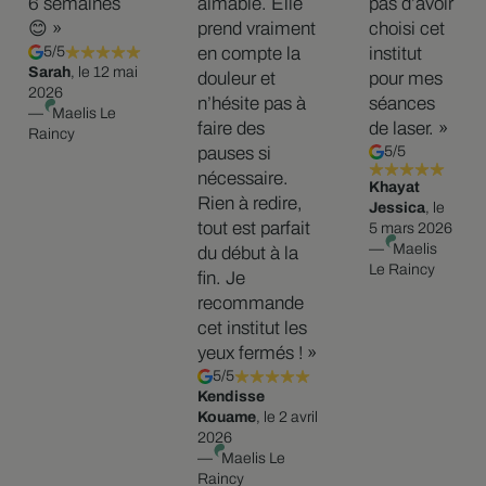
6 semaines
aimable. Elle
pas d’avoir
😊 »
prend vraiment
choisi cet
5/5
en compte la
institut
Sarah
, le 12 mai
douleur et
pour mes
2026
n’hésite pas à
séances
—
Maelis Le
faire des
de laser. »
Raincy
pauses si
5/5
nécessaire.
Khayat
Rien à redire,
Jessica
, le
tout est parfait
5 mars 2026
—
Maelis
du début à la
Le Raincy
fin. Je
recommande
cet institut les
yeux fermés ! »
5/5
Kendisse
Kouame
, le 2 avril
2026
—
Maelis Le
Raincy