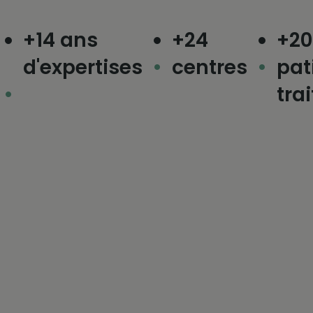
+14 ans
+24
+200 0
d'expertises
centres
patien
traités