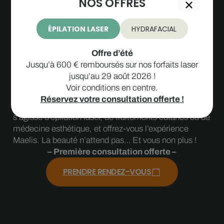
NOS OFFRES
ÉPILATION LASER
HYDRAFACIAL
Passez à l’action !
Offre d’été
Jusqu’à 600 € remboursés sur nos forfaits laser
jusqu’au 29 août 2026 !
Ne perdez plus une minute : Nous vous invitons à
Voir conditions en centre.
découvrir nos centres et à prendre rendez-vous dès
Réservez votre consultation offerte !
aujourd’hui. Explorez nos soins esthétiques, qu’il
s’agisse d’épilation laser, de traitements cutanés ou de
médecine esthétique, et offrez-vous l’expérience
Maelis. La beauté n’attend pas… Et vous non plus !
– Première consultation offerte –
PRENDRE RENDEZ-VOUS