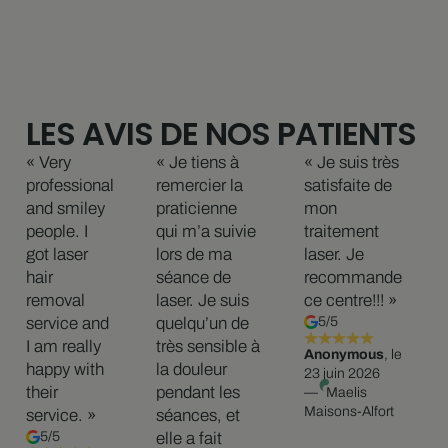
LES AVIS DE NOS PATIENTS
« Very
« Je tiens à
« Je suis très
professional
remercier la
satisfaite de
and smiley
praticienne
mon
people. I
qui m’a suivie
traitement
got laser
lors de ma
laser. Je
hair
séance de
recommande
removal
laser. Je suis
ce centre!!! »
service and
quelqu’un de
5/5
I am really
très sensible à
Anonymous
, le
happy with
la douleur
23 juin 2026
their
pendant les
—
Maelis
Maisons-Alfort
service. »
séances, et
5/5
elle a fait