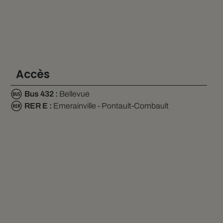
Accès
Bus 432 :
Bellevue
RER E :
Emerainville - Pontault-Combault