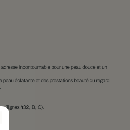
 adresse incontournable pour une peau douce et un
 peau éclatante et des prestations beauté du regard.
.
e (lignes 432, B, C).