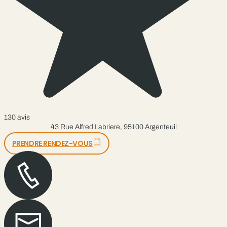
130 avis
43 Rue Alfred Labriere, 95100 Argenteuil
PRENDRE RENDEZ-VOUS