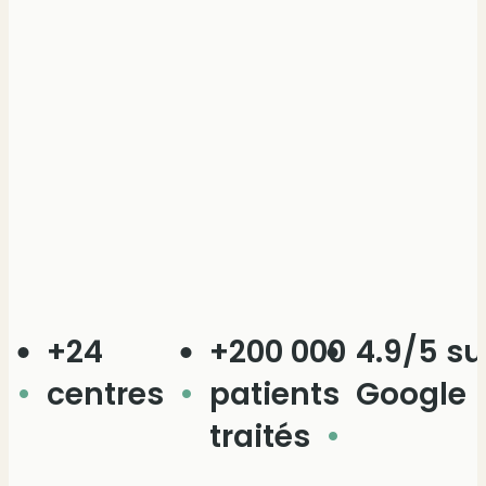
+24
+200 000
4.9/5 sur
+
centres
patients
Google
a
traités
G