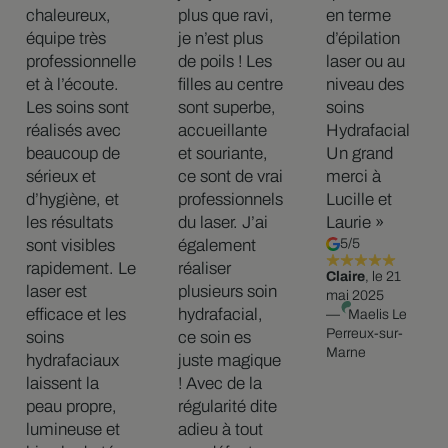
chaleureux,
plus que ravi,
en terme
équipe très
je n’est plus
d’épilation
professionnelle
de poils ! Les
laser ou au
et à l’écoute.
filles au centre
niveau des
Les soins sont
sont superbe,
soins
réalisés avec
accueillante
Hydrafacial
beaucoup de
et souriante,
Un grand
sérieux et
ce sont de vrai
merci à
d’hygiène, et
professionnels
Lucille et
les résultats
du laser. J’ai
Laurie »
sont visibles
également
5/5
rapidement. Le
réaliser
Claire
, le 21
laser est
plusieurs soin
mai 2025
efficace et les
hydrafacial,
—
Maelis Le
Perreux-sur-
soins
ce soin es
Marne
hydrafaciaux
juste magique
laissent la
! Avec de la
peau propre,
régularité dite
lumineuse et
adieu à tout