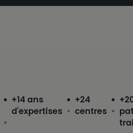
+14 ans
+24
+200
d'expertises
centres
pati
trait