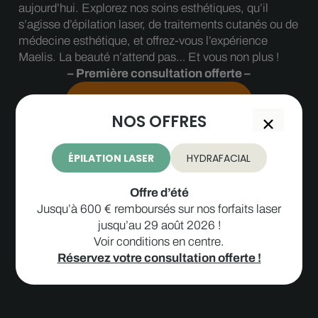
aujourd’hui. Explorez nos soins esthétiques, qu’il
s’agisse d’épilation laser, de traitements cutanés ou de
médecine esthétique, et offrez-vous l’expérience
Maelis. La beauté n’attend pas… Et vous non plus !
– Première consultation offerte –
PRENDRE RENDEZ-VOUS
NOS OFFRES
ÉPILATION LASER
HYDRAFACIAL
Offre d’été
Jusqu’à 600 € remboursés sur nos forfaits laser
jusqu’au 29 août 2026 !
Voir conditions en centre.
Réservez votre consultation offerte !