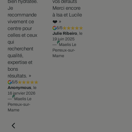
bien hydratée.
vos défauts
Je
Merci encore
recommande
à Isa et Lucile
vivement ce
❤️ »
centre pour
5/5
Julie Ribeiro
, le
celles et ceux
19 juin 2025
qui
—
Maelis Le
recherchent
Perreux-sur-
qualité,
Marne
expertise et
bons
résultats. »
5/5
Anonymous
, le
16 janvier 2026
—
Maelis Le
Perreux-sur-
Marne