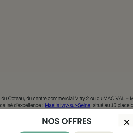
parc du Coteau, du centre commercial Vitry 2 ou du MAC VAL –
alisé d’excellence :
Maelis Ivry-sur-Seine
, situé au 15 place 
du regard et
soins du visage personnalisés Hydrafacial
, Maelis
NOS OFFRES
gnostic gratuit, permettant une prise en charge sur-mesure, a