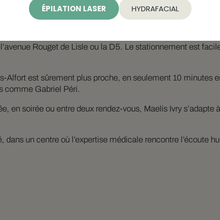
ÉPILATION LASER
HYDRAFACIAL
e prendre le RER C depuis la station Vitry-sur-Seine : en 2 minut
ieurs lignes de bus (notamment le 182, le 323 ou le 132) assur
avenue Rouget de Lisle ou la D5. Le stationnement est facile 
ons-Alfort est sûrement plus proche, en seulement 10 minutes en
ns comme Gabriel Péri.
e, en soirée ou entre deux rendez-vous, Maelis Ivry s’adapte à
é, dans un centre où l’expertise médicale rencontre l’écoute hu