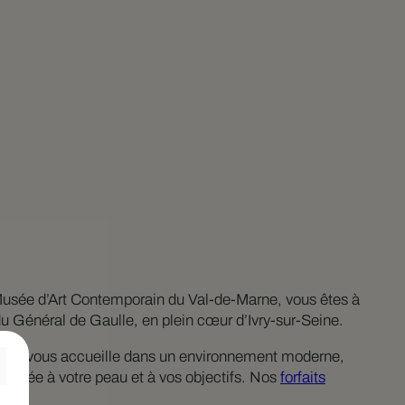
 Musée d’Art Contemporain du Val-de-Marne, vous êtes à
du Général de Gaulle, en plein cœur d’Ivry-sur-Seine.
 Ivry vous accueille dans un environnement moderne,
daptée à votre peau et à vos objectifs. Nos
forfaits