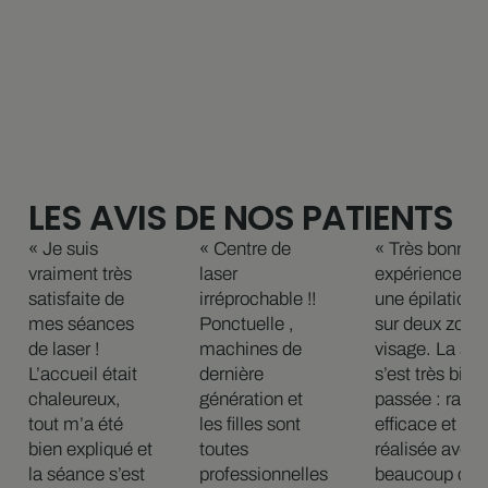
LES AVIS DE NOS PATIENTS
« Je suis
« Centre de
« Très bonne
vraiment très
laser
expérience po
satisfaite de
irréprochable !!
une épilation l
mes séances
Ponctuelle ,
sur deux zone
de laser !
machines de
visage. La sé
L’accueil était
dernière
s’est très bien
chaleureux,
génération et
passée : rapid
tout m’a été
les filles sont
efficace et
bien expliqué et
toutes
réalisée avec
la séance s’est
professionnelles
beaucoup de