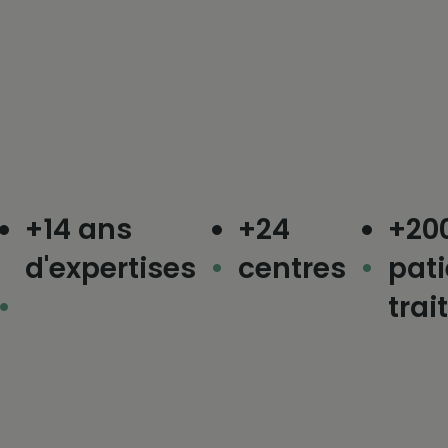
+14 ans
+24
+200 
d'expertises
centres
patie
traité