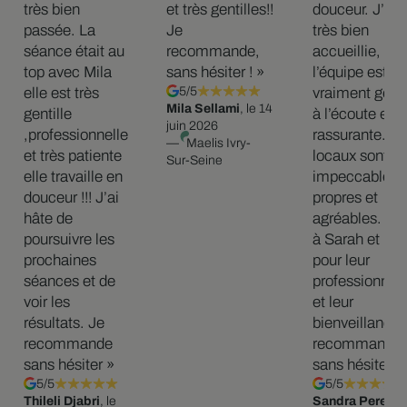
très bien
et très gentilles!!
douceur. J’ai 
passée. La
Je
très bien
séance était au
recommande,
accueillie,
top avec Mila
sans hésiter ! »
l’équipe est
elle est très
5/5
vraiment genti
Mila Sellami
, le 14
gentille
à l’écoute et
juin 2026
,professionnelle
rassurante. Le
—
Maelis Ivry-
et très patiente
locaux sont
Sur-Seine
elle travaille en
impeccables,
douceur !!! J’ai
propres et
hâte de
agréables. Me
poursuivre les
à Sarah et Mil
prochaines
pour leur
séances et de
professionnal
voir les
et leur
résultats. Je
bienveillance.
recommande
recommande
sans hésiter »
sans hésiter ! 
5/5
5/5
Thileli Djabri
, le
Sandra Perez
, l