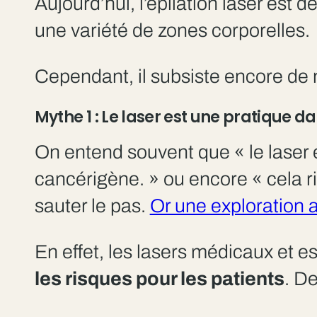
Aujourd’hui, l’épilation laser est
une variété de zones corporelles.
Cependant, il subsiste encore de n
Mythe 1 : Le laser est une pratique 
On entend souvent que « le laser est
cancérigène. » ou encore « cela 
sauter le pas.
Or une exploration a
En effet, les lasers médicaux et e
les risques pour les patients
. D