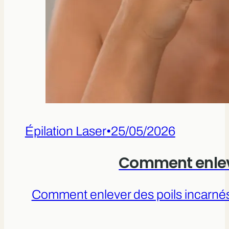
Épilation Laser
•
25/05/2026
Comment enleve
Comment enlever des poils incarnés 