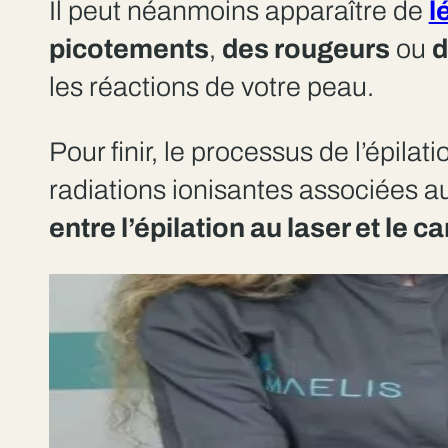
Il peut néanmoins apparaître de
l
picotements
,
des
rougeurs
ou
d
les réactions de votre peau.
Pour finir, le processus de l’épilat
radiations ionisantes associées au
entre l’épilation au laser et le c