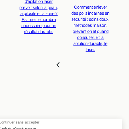
Dit
d’épilation laser
Comment enlever
du 
prévoir selon la peau,
des poils incarnés en
so
la pilosité et la zone ?
sécurité : soins doux,
Re
Estimez le nombre
méthodes maison,
nécessaire pour un
prévention et quand
con
résultat durable.
consulter. Et la
nos
solution durable, le
laser.