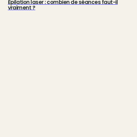
Épilation laser : combien de séances faut-il
vraiment ?