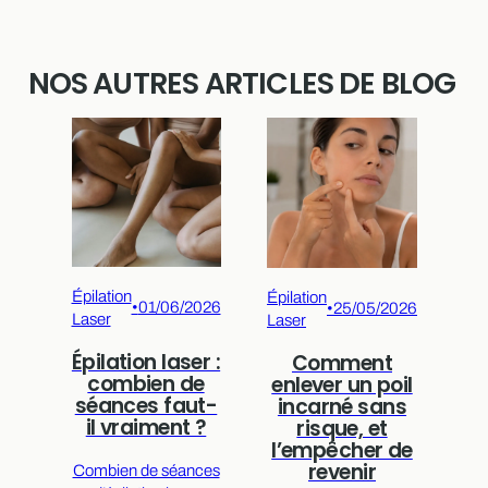
NOS AUTRES ARTICLES DE BLOG
Épilation
Épi
Épilation
•
01/06/2026
•
25/05/2026
Laser
Las
Laser
Épilation laser :
L
Comment
combien de
enlever un poil
séances faut-
incarné sans
il vraiment ?
a
risque, et
l’empêcher de
revenir
Combien de séances