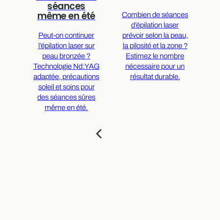
l
séances
même en été
Combien de séances
d’épilation laser
C
Peut-on continuer
prévoir selon la peau,
de
l’épilation laser sur
la pilosité et la zone ?
séc
peau bronzée ?
Estimez le nombre
m
Technologie Nd:YAG
nécessaire pour un
pr
adaptée, précautions
résultat durable.
soleil et soins pour
s
des séances sûres
même en été.