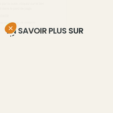
EN SAVOIR PLUS SUR
L'ÉPILATION LASER
DÉFINITIVE
Tarifs
épilation
Déroulement
laser
d’une
définitive
séance de
Guide de
laser
l'épilation
définitive