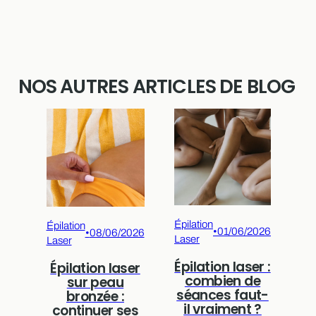
NOS AUTRES ARTICLES DE BLOG
Épilation
Épi
Épilation
•
01/06/2026
•
08/06/2026
Laser
La
Laser
Épilation laser :
Épilation laser
combien de
e
sur peau
séances faut-
i
bronzée :
il vraiment ?
continuer ses