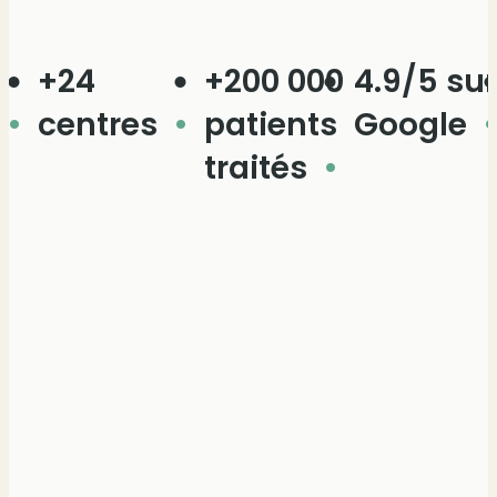
+24
+200 000
4.9/5 sur
+
centres
patients
Google
a
traités
G