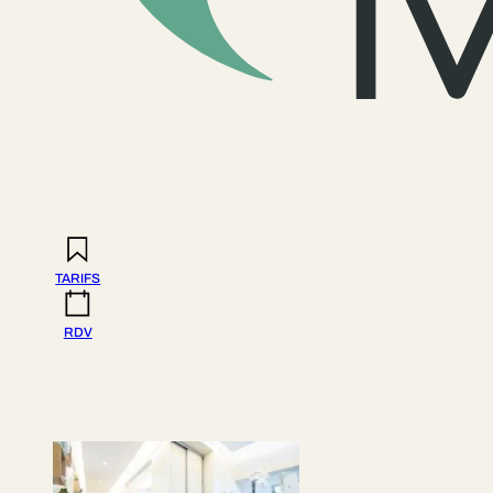
TARIFS
RDV