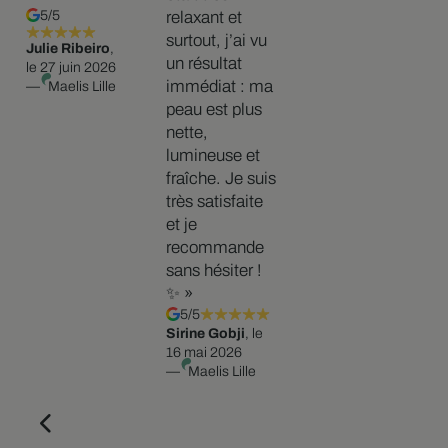
5/5
relaxant et
surtout, j’ai vu
Julie Ribeiro
,
un résultat
le 27 juin 2026
immédiat : ma
—
Maelis Lille
peau est plus
nette,
lumineuse et
fraîche. Je suis
très satisfaite
et je
recommande
sans hésiter !
✨ »
5/5
Sirine Gobji
, le
16 mai 2026
—
Maelis Lille