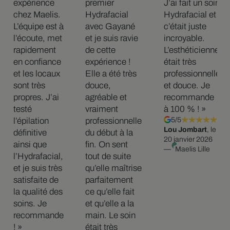
expérience
premier
J’ai fait un soin
chez Maelis.
Hydrafacial
Hydrafacial et
L’équipe est à
avec Gayané
c’était juste
l’écoute, met
et je suis ravie
incroyable.
rapidement
de cette
L’esthéticienne
en confiance
expérience !
était très
et les locaux
Elle a été très
professionnelle
sont très
douce,
et douce. Je
propres. J’ai
agréable et
recommande
testé
vraiment
à 100 % ! »
l’épilation
professionnelle
5/5
Lou Jombart
, le
définitive
du début à la
20 janvier 2026
ainsi que
fin. On sent
—
Maelis Lille
l’Hydrafacial,
tout de suite
et je suis très
qu’elle maîtrise
satisfaite de
parfaitement
la qualité des
ce qu’elle fait
soins. Je
et qu’elle a la
recommande
main. Le soin
! »
était très