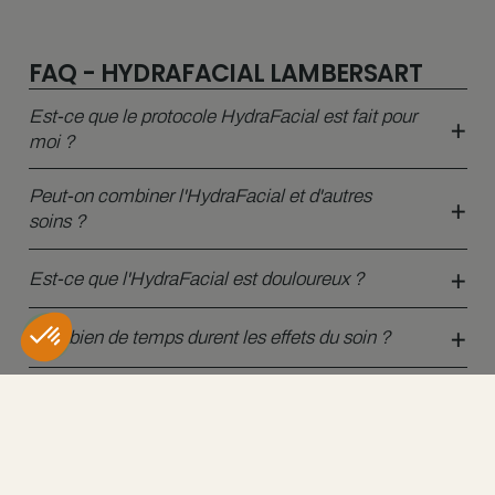
FAQ - HYDRAFACIAL LAMBERSART
Est-ce que le protocole HydraFacial est fait pour
moi ?
Peut-on combiner l'HydraFacial et d'autres
soins ?
Est-ce que l'HydraFacial est douloureux ?
Combien de temps durent les effets du soin ?
Quelles sont les précautions à prendre après une
séance ?
Le soin HydraFacial permet-il de traiter les rides