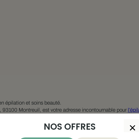
n épilation et soins beauté.
e, 93100 Montreuil, est votre adresse incontournable pour
l’épi
NOS OFFRES
professionnel et chaleureux.
n bilan personnalisé pour garantir des résultats sur-mesure a
t notre priorité.