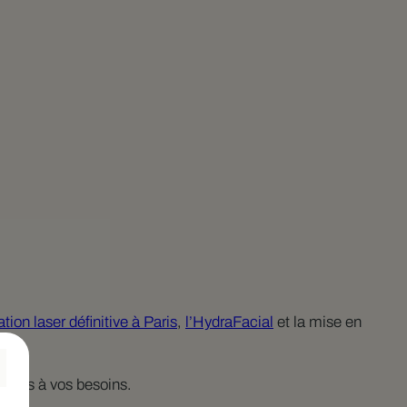
lation laser définitive à Paris
,
l’HydraFacial
et la mise en
daptés à vos besoins.