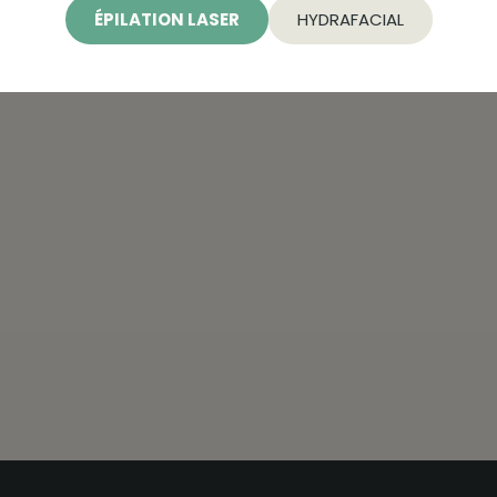
ÉPILATION LASER
HYDRAFACIAL
a station Mairie de Montreuil (métro ligne 9) et des lignes de 
tants, Maelis Centre Laser est la référence pour des soins de q
ouvelle version de vous-même !