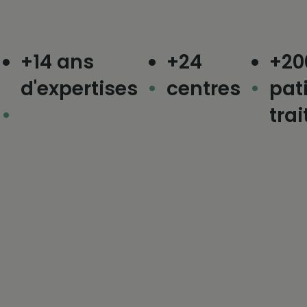
+14 ans
+24
+200 
d'expertises
centres
patie
traité