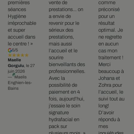
premières
vente de
comme
séances
prestations… on
préconisé
Hygiène
a envie de
pour un
irréprochable
revenir pour le
résultat
et super
sérieux des
optimal. Je
accueil dans
prestations,
ne regrette
le centre ! »
mais aussi
en aucun
5/5
l’accueil et le
cas mon
sourire
traitement !
Maelle
bienveillants des
Merci
Gorgulu
, le 27
professionnelles.
beaucoup à
juin 2026
—
Maelis
Avec la
Johana et
Enghien-les-
possibilité de
Zohra pour
Bains
paiement en 4
l’accueil, le
fois, aujourd’hui,
suivi tout au
j’essaie le soin
long!
signature
D’avoir
hydrafacial en
répondu à
pack sur
mes
plusieurs mois. »
inquiétudes