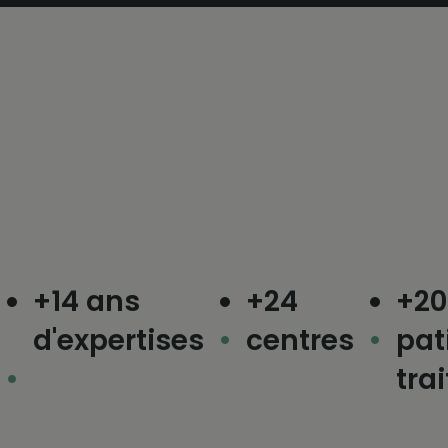
+14 ans
+24
+200 
d'expertises
centres
patie
traité