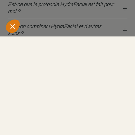
Est-ce que le protocole HydraFacial est fait pour
moi ?
Peut-on combiner l'HydraFacial et d'autres
soins ?
Est-ce que l'HydraFacial est douloureux ?
Combien de temps durent les effets du soin ?
Quelles sont les précautions à prendre après une
séance ?
Le soin HydraFacial permet-il de traiter les rides
?
Le soin HydraFacial permet-il de traiter l’acné ?