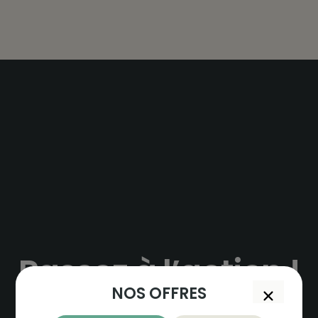
Passez à l’action !
NOS OFFRES
Ne perdez plus une minute : Nous vous invitons à
découvrir nos centres et à prendre rendez-vous dès