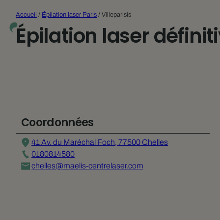
Accueil
/
Épilation laser Paris
/
Villeparisis
Épilation laser définit
Coordonnées
41 Av. du Maréchal Foch, 77500 Chelles
0180814580
chelles@maelis-centrelaser.com