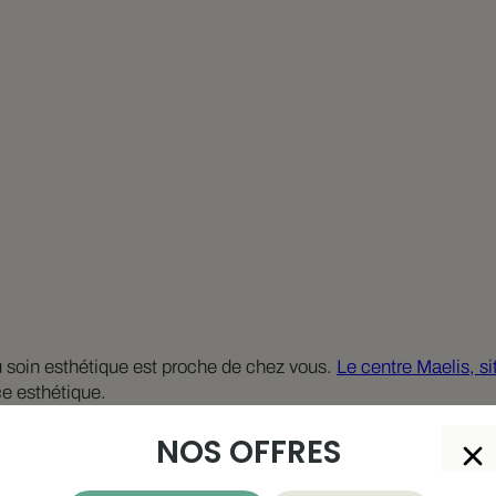
du soin esthétique est proche de chez vous.
Le centre Maelis, si
ce esthétique.
Hydrafacial
et beauté du regard, le centre Maelis s’appuie sur
NOS OFFRES
 garantir à chaque client un soin sûr, ciblé et parfaitement a