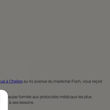
tué à Chelles
au 41 avenue du maréchal Foch, vous reçoit
 une équipe formée aux protocoles médicaux les plus
dapté à ses besoins.