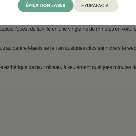
ent facilement à Chelles.
ÉPILATION LASER
HYDRAFACIAL
indre le centre en moins de 20 minutes selon la circulation.
alement une option pratique pour les correspondances.
epuis l’ouest de la ville en une vingtaine de minutes en voitur
s au centre Maelis se fait en quelques clics sur notre site web,
ge esthétique de haut niveau, à seulement quelques minutes de 