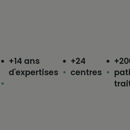
+14 ans
+24
+200 0
d'expertises
centres
patien
traités