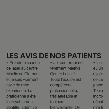
LES AVIS DE NOS PATIENTS
« Première séance
« Je recommande
« Incroyab
de laser au centre
vivement Maelys
eu une e
Maelis de Clamart,
Centre Laser !
expérien
et je suis vraiment
Toute l’équipe est
ce centre
ravie de mon
compétente,
grand me
expérience. La
professionnelle,
Tonia, qu
praticienne a été
très agréable et
incroyab
incroyablement
toujours
début à la
gentille, attentive
bienveillante. On
m’a très 