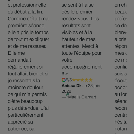
et professionnelle
se sent à l’aise
en charg
du début à la fin.
dès le premier
beaucou
Comme c’était ma
rendez-vous. Les
professi
première séance,
résultats sont
de douce
elle a pris le temps
visibles et à la
bienveill
de tout m’expliquer
hauteur de mes
a pris le
et de me rassurer.
attentes. Merci à
répondre
Elle me
toute l’équipe pour
mes ques
demandait
votre
de me me
régulièrement si
accompagnement
confianc
tout allait bien et si
!! »
suis sent
je ressentais la
5/5
écoutée 
Anissa Dk
, le 23 juin
moindre douleur,
accompa
2026
ce qui m’a permis
au long d
—
Maelis Clamart
d’être beaucoup
séance. 
plus détendue. J’ai
recomma
particulièrement
centre s
apprécié sa
hésitatio
patience, sa
notamme