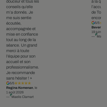
douceur et tous les
à la qual
conseils qu’elle
l’accueil
m’a donnés. Je
de Tonia
me suis sentie
encore ! 
écoutée,
5/5
Beverly J
accompagnée et
19 juin 20
mise en confiance
—
Maelis
tout au long de la
séance. Un grand
merci à toute
l’équipe pour son
accueil et son
professionnalisme.
Je recommande
sans hésiter ! »
5/5
Regina Komenan
, le
1 août 2026
—
Maelis Clamart