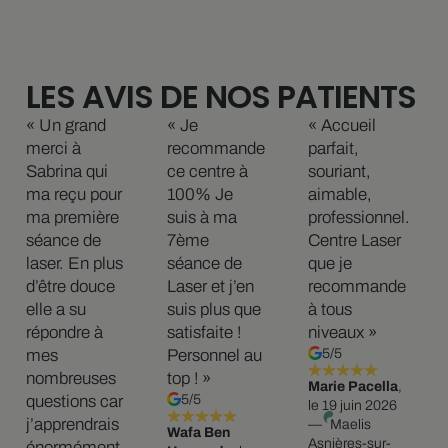
LES AVIS DE NOS PATIENTS
« Un grand
« Je
« Accueil
merci à
recommande
parfait,
Sabrina qui
ce centre à
souriant,
ma reçu pour
100% Je
aimable,
ma première
suis à ma
professionnel.
séance de
7ème
Centre Laser
laser. En plus
séance de
que je
d’être douce
Laser et j’en
recommande
elle a su
suis plus que
à tous
répondre à
satisfaite !
niveaux »
mes
Personnel au
5/5
nombreuses
top ! »
Marie Pacella
,
questions car
5/5
le 19 juin 2026
j’apprendrais
—
Maelis
Wafa Ben
Asnières-sur-
énormément.