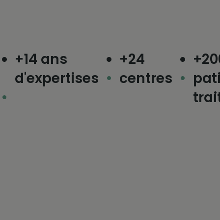
+14 ans
+24
+200 
d'expertises
centres
patie
traité