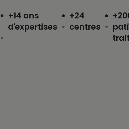
+14 ans
+24
+200 
d'expertises
centres
patien
traités