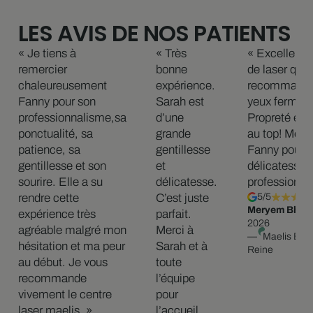
LES AVIS DE NOS PATIENTS
« Je tiens à
« Très
« Excellent 
remercier
bonne
de laser que 
chaleureusement
expérience.
recommande
Fanny pour son
Sarah est
yeux fermés!
professionnalisme,sa
d’une
Propreté et 
ponctualité, sa
grande
au top! Merci
patience, sa
gentillesse
Fanny pour s
gentillesse et son
et
délicatesse e
sourire. Elle a su
délicatesse.
professionna
rendre cette
C’est juste
5/5
Meryem Bhs
, 
expérience très
parfait.
2026
agréable malgré mon
Merci à
—
Maelis Bour
hésitation et ma peur
Sarah et à
Reine
au début. Je vous
toute
recommande
l’équipe
vivement le centre
pour
laser maelis. »
l’accueil