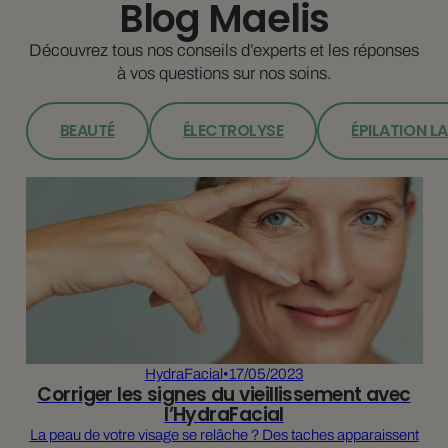
Blog Maelis
Découvrez tous nos conseils d’experts et les réponses
à vos questions sur nos soins.
BEAUTÉ
ÉLECTROLYSE
ÉPILATION L
HydraFacial
•
17/05/2023
Corriger les signes du vieillissement avec
l’HydraFacial
La peau de votre visage se relâche ? Des taches apparaissent