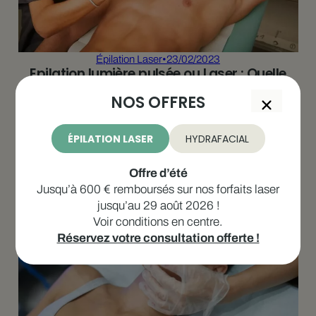
Épilation Laser
•
23/02/2023
Epilation lumière pulsée ou Laser : Quelle
méthode choisir ?
NOS OFFRES
Vous voulez vous débarasser défnitivement de vos poils mais
vous ne savez pas quoi choisir ? Maelis vous explique la
méthode laser et ses avantages.
ÉPILATION LASER
HYDRAFACIAL
Offre d’été
Jusqu’à 600 € remboursés sur nos forfaits laser
jusqu’au 29 août 2026 !
Voir conditions en centre.
Réservez votre consultation offerte !